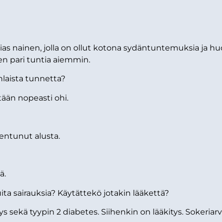
ias nainen, jolla on ollut kotona sydäntuntemuksia ja hu
en pari tuntia aiemmin.
laista tunnetta?
ään nopeasti ohi.
entunut alusta.
ä.
ita sairauksia? Käytättekö jotakin lääkettä?
s sekä tyypin 2 diabetes. Siihenkin on lääkitys. Sokeriarv