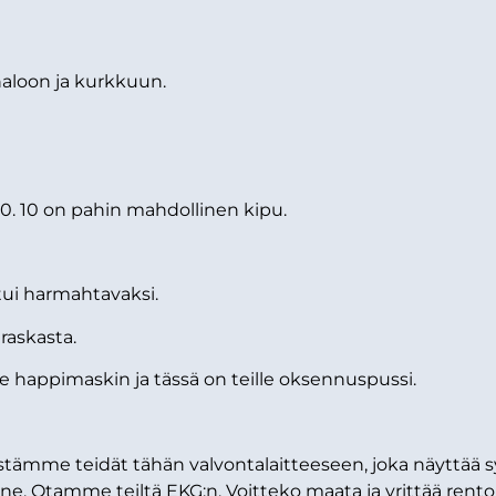
aloon ja kurkkuun.
–10. 10 on pahin mahdollinen kipu.
tui harmahtavaksi.
raskasta.
e happimaskin ja tässä on teille oksennuspussi.
tämme teidät tähän valvontalaitteeseen, joka näyttä
. Otamme teiltä EKG:n. Voitteko maata ja yrittää rent