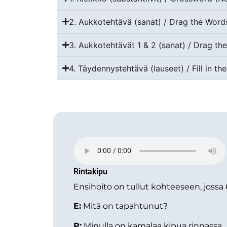
2. Aukkotehtävä (sanat) / Drag the Word
3. Aukkotehtävät 1 & 2 (sanat) / Drag th
4. Täydennystehtävä (lauseet) / Fill in th
Rintakipu
Ensihoito on tullut kohteeseen, jossa 6
E:
Mitä on tapahtunut?
P:
Minulla on kamalaa kipua rinnassa.