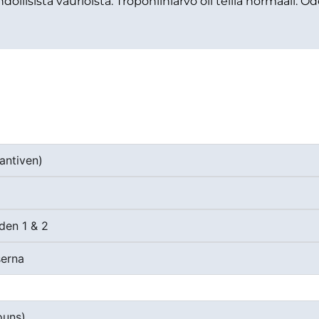
lisista vaurioista. Troponiiniarvo oli teillä normaali. Od
tantiven)
rden 1 & 2
serna
ouns)