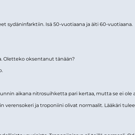
ydäninfarktiin. Isä 50-vuotiaana ja äiti 60-vuotiaana.
ia. Oletteko oksentanut tänään?
o.
unnin aikana nitrosuihketta pari kertaa, mutta se ei ole 
verensokeri ja troponiini olivat normaalit. Lääkäri tul