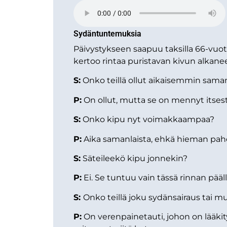
Sydäntuntemuksia
Päivystykseen saapuu taksilla 66-vuot
kertoo rintaa puristavan kivun alkane
S:
Onko teillä ollut aikaisemmin saman
P:
On ollut, mutta se on mennyt itsest
S:
Onko kipu nyt voimakkaampaa?
P:
Aika samanlaista, ehkä hieman pah
S:
Säteileekö kipu jonnekin?
P:
Ei. Se tuntuu vain tässä rinnan pääll
S:
Onko teillä joku sydänsairaus tai mu
P:
On verenpainetauti, johon on lääkity