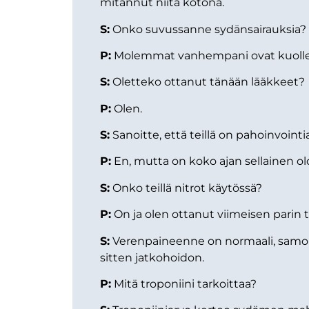
mitannut niitä kotona.
S:
Onko suvussanne sydänsairauksia?
P:
Molemmat vanhempani ovat kuolleet s
S:
Oletteko ottanut tänään lääkkeet?
P:
Olen.
S:
Sanoitte, että teillä on pahoinvoint
P:
En, mutta on koko ajan sellainen ol
S:
Onko teillä nitrot käytössä?
P:
On ja olen ottanut viimeisen parin t
S:
Verenpaineenne on normaali, samoin 
sitten jatkohoidon.
P:
Mitä troponiini tarkoittaa?