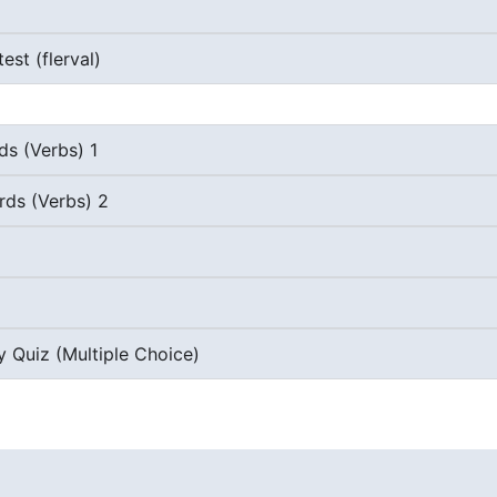
est (flerval)
ds (Verbs) 1
rds (Verbs) 2
y Quiz (Multiple Choice)