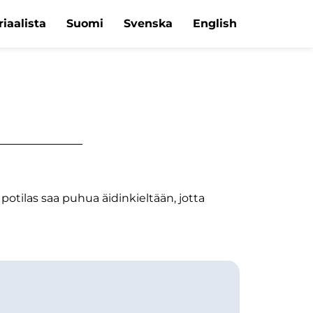
iaalista
Suomi
Svenska
English
otilas saa puhua äidinkieltään, jotta