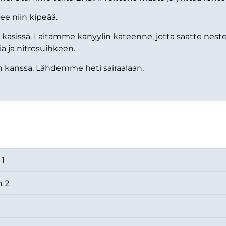
ee niin kipeää.
käsissä. Laitamme kanyylin käteenne, jotta saatte nestet
nia ja nitrosuihkeen.
 kanssa. Lähdemme heti sairaalaan.
 1
n 2