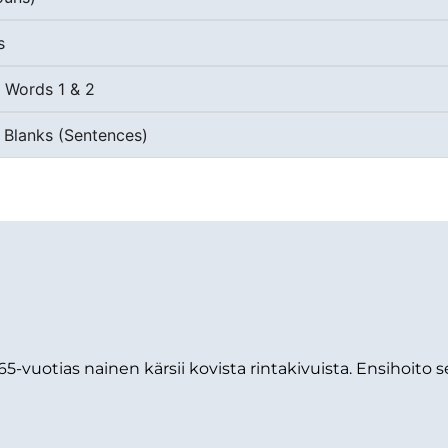
s
e Words 1 & 2
e Blanks (Sentences)
5-vuotias nainen kärsii kovista rintakivuista. Ensihoito se