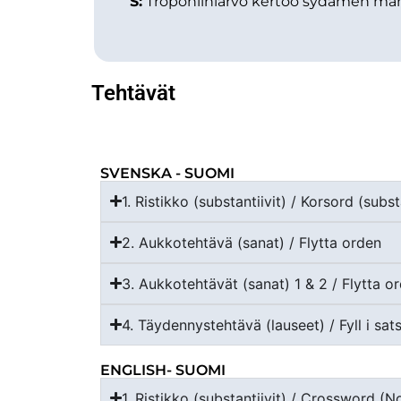
S:
Troponiiniarvo kertoo sydämen mahdol
Tehtävät
SVENSKA - SUOMI
1. Ristikko (substantiivit) / Korsord (subs
2. Aukkotehtävä (sanat) / Flytta orden
3. Aukkotehtävät (sanat) 1 & 2 / Flytta o
4. Täydennystehtävä (lauseet) / Fyll i sat
ENGLISH- SUOMI
1. Ristikko (substantiivit) / Crossword (N