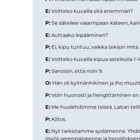
E:
Voitteko kuvailla sitä enemmän?
P:
Se säteilee vasempaan käteen, kain
E:
Auttaako lepääminen?
P:
Ei, kipu tuntuu, vaikka tekisin mitä.
E:
Voitteko kuvailla kipua asteikolla 1
P:
Sanoisin, että noin 9.
O:
Hän oli kylmänhikinen ja iho muut
P:
Voin huonosti ja hengittäminen on 
E:
Me huolehdimme teistä. Laitan teill
P:
Kiitos.
E:
Nyt tarkistamme sydämenne. Yhdis
myös verenpaineenne ja hengityksenne