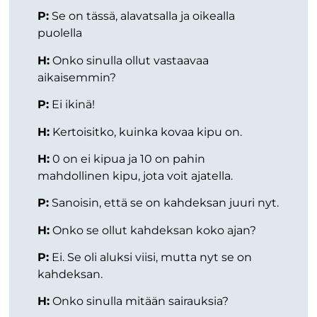
P:
Se on tässä, alavatsalla ja oikealla
puolella
H:
Onko sinulla ollut vastaavaa
aikaisemmin?
P:
Ei ikinä!
H:
Kertoisitko, kuinka kovaa kipu on.
H:
0 on ei kipua ja 10 on pahin
mahdollinen kipu, jota voit ajatella.
P:
Sanoisin, että se on kahdeksan juuri nyt.
H:
Onko se ollut kahdeksan koko ajan?
P:
Ei. Se oli aluksi viisi, mutta nyt se on
kahdeksan.
H:
Onko sinulla mitään sairauksia?