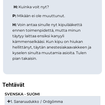
H:
Kuinka voit nyt?
P:
Mikään ei ole muuttunut.
H:
Voin antaa sinulle nyt kipulääkettä
ennen toimenpidettä, mutta minun
täytyy laittaa ensiksi kanyyli
kämmenselkääsi. Kun kipu on hiukan
hellittänyt, täytän anestesiakaavakkeen ja
kyselen sinulta muutamia asioita. Tulen
pian takaisin.
Tehtävät
SVENSKA - SUOMI
1. Sanaruudukko / Ordgömma