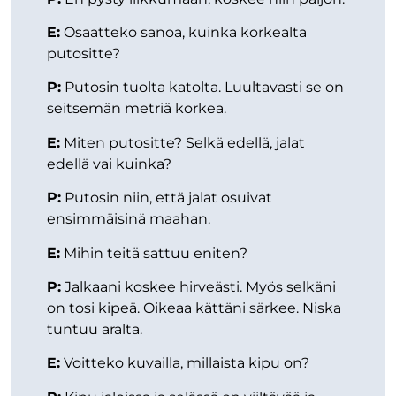
E:
Osaatteko sanoa, kuinka korkealta
putositte?
P:
Putosin tuolta katolta. Luultavasti se on
seitsemän metriä korkea.
E:
Miten putositte? Selkä edellä, jalat
edellä vai kuinka?
P:
Putosin niin, että jalat osuivat
ensimmäisinä maahan.
E:
Mihin teitä sattuu eniten?
P:
Jalkaani koskee hirveästi. Myös selkäni
on tosi kipeä. Oikeaa kättäni särkee. Niska
tuntuu aralta.
E:
Voitteko kuvailla, millaista kipu on?