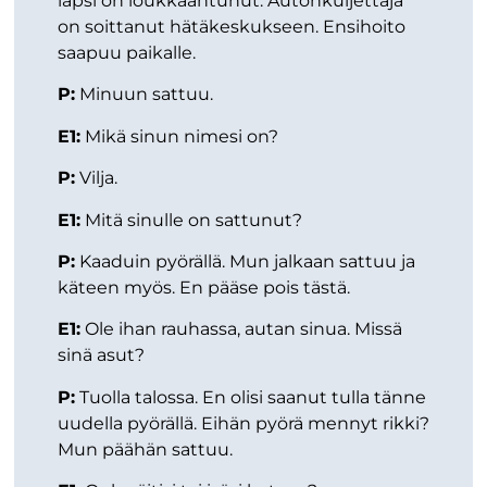
lapsi on loukkaantunut. Autonkuljettaja
on soittanut hätäkeskukseen. Ensihoito
saapuu paikalle.
P:
Minuun sattuu.
E1:
Mikä sinun nimesi on?
P:
Vilja.
E1:
Mitä sinulle on sattunut?
P:
Kaaduin pyörällä. Mun jalkaan sattuu ja
käteen myös. En pääse pois tästä.
E1:
Ole ihan rauhassa, autan sinua. Missä
sinä asut?
P:
Tuolla talossa. En olisi saanut tulla tänne
uudella pyörällä. Eihän pyörä mennyt rikki?
Mun päähän sattuu.