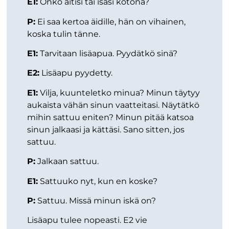
E1:
Onko äitisi tai isäsi kotona?
P:
Ei saa kertoa äidille, hän on vihainen,
koska tulin tänne.
E1:
Tarvitaan lisäapua. Pyydätkö sinä?
E2:
Lisäapu pyydetty.
E1:
Vilja, kuunteletko minua? Minun täytyy
aukaista vähän sinun vaatteitasi. Näytätkö
mihin sattuu eniten? Minun pitää katsoa
sinun jalkaasi ja kättäsi. Sano sitten, jos
sattuu.
P:
Jalkaan sattuu.
E1:
Sattuuko nyt, kun en koske?
P:
Sattuu. Missä minun iskä on?
Lisäapu tulee nopeasti. E2 vie