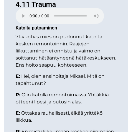
4.11 Trauma
Katolta putoaminen
71-vuotias mies on pudonnut katolta
kesken remontoinnin. Raajojen
liikuttaminen ei onnistu ja vaimo on
soittanut hätääntyneenä hätäkeskukseen.
Ensihoito saapuu kohteeseen.
E:
Hei, olen ensihoitaja Mikael. Mitä on
tapahtunut?
P:
Olin katolla remontoimassa. Yhtäkkiä
otteeni lipesi ja putosin alas.
E:
Ottakaa rauhallisesti, älkää yrittäkö
liikkua.
P:
En pysty liikkumaan, koskee niin paljon.