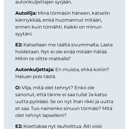
autonkuljettajan syrjään.
Autoilija:
Minä törmäsin häneen, katselin
kännykkää, enkä huomannut mitään,
ennen kuin tömähti. Kaikki on minun
syytäni.
E2:
Katsellaan me täältä sivummalta. Lasta
hoidetaan. Nyt ei ole enää mitään hätää.
Mihin te olitte matkalla?
Autonkuljettaja:
En muista, ehkä kotiin?
Haluan pois tästä.
O:
Vilja, mitä olet tehnyt? Enkö ole
sanonut, että tänne ei saa tulla! Ja katso
uutta pyörääsi. Se on nyt ihan rikki ja uutta
et saa. Tuo nainenko sinuun törmäsi? Mitä
olet tehnyt lapselleni?
E2:
Koettakaa nyt rauhoittua. Äiti voisi