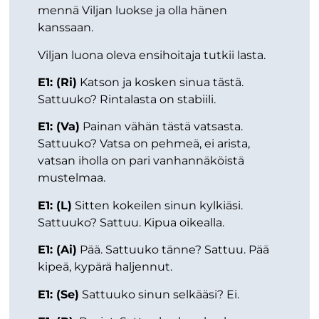
mennä Viljan luokse ja olla hänen
kanssaan.
Viljan luona oleva ensihoitaja tutkii lasta.
E1: (Ri)
Katson ja kosken sinua tästä.
Sattuuko? Rintalasta on stabiili.
E1: (Va)
Painan vähän tästä vatsasta.
Sattuuko? Vatsa on pehmeä, ei arista,
vatsan iholla on pari vanhannäköistä
mustelmaa.
E1: (L)
Sitten kokeilen sinun kylkiäsi.
Sattuuko? Sattuu. Kipua oikealla.
E1: (Ai)
Pää. Sattuuko tänne? Sattuu. Pää
kipeä, kypärä haljennut.
E1: (Se)
Sattuuko sinun selkääsi? Ei.