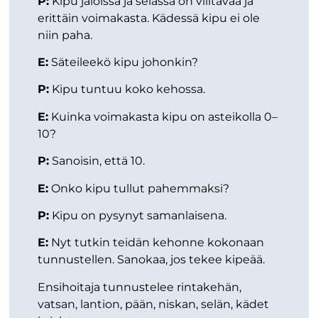
P:
Kipu jaloissa ja selässä on viiltävää ja
erittäin voimakasta. Kädessä kipu ei ole
niin paha.
E:
Säteileekö kipu johonkin?
P:
Kipu tuntuu koko kehossa.
E:
Kuinka voimakasta kipu on asteikolla 0–
10?
P:
Sanoisin, että 10.
E:
Onko kipu tullut pahemmaksi?
P:
Kipu on pysynyt samanlaisena.
E:
Nyt tutkin teidän kehonne kokonaan
tunnustellen. Sanokaa, jos tekee kipeää.
Ensihoitaja tunnustelee rintakehän,
vatsan, lantion, pään, niskan, selän, kädet