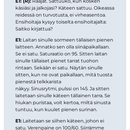
E1: (R):
Raajat. Sattuuko, kun kosken
käsiäsi ja jalkojasi? Käteen sattuu. Oikeassa
reidessä on turvotusta, ei virheasentoa.
Ensihoitaja kysyy toiselta ensihoitajalta:
Saitko kirjattua?
E1:
Laitan sinulle sormeen tällaisen pienen
laitteen. Annatko sen olla siinäpaikallaan.
Se ei satu. Saturaatio on 95. Sitten laitan
sinulle tällaiset pienet tarrat tuohon
rintaan. Sekään ei satu. Näytän sinulle
sitten, kun ne ovat paikallaan, mitä tuosta
pienestä telkkarista
näkyy. Sinusrytmi, pulssi on 145. Ja sitten
laitetaan sinulle käteen tällainen tarra. Se
hiukan puristaa, voit kertoa, miltä sinusta
tuntuu, kun kuulet pienen surinan.
E1:
Laitetaan se siihen käteen, johon ei
satu. Verenpaine on 100/60. Siirrämme