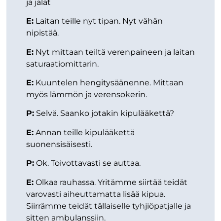
ja jalat
E:
Laitan teille nyt tipan. Nyt vähän
nipistää.
E:
Nyt mittaan teiltä verenpaineen ja laitan
saturaatiomittarin.
E:
Kuuntelen hengitysäänenne. Mittaan
myös lämmön ja verensokerin.
P:
Selvä. Saanko jotakin kipulääkettä?
E:
Annan teille kipulääkettä
suonensisäisesti.
P:
Ok. Toivottavasti se auttaa.
E:
Olkaa rauhassa. Yritämme siirtää teidät
varovasti aiheuttamatta lisää kipua.
Siirrämme teidät tällaiselle tyhjiöpatjalle ja
sitten ambulanssiin.