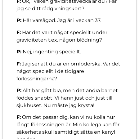
F:
Ok, i vilken graviditetsvecka är du? Får
jag se ditt rådgivningskort?
P:
Här varsågod. Jag är i veckan 37.
F:
Har det varit något speciellt under
graviditeten t.ex. någon blödning?
P:
Nej, ingenting speciellt.
F:
Jag ser att du är en omföderska. Var det
något speciellt i de tidigare
förlossningarna?
P:
Allt har gått bra, men det andra barnet
föddes snabbt. Vi hann just och just till
sjukhuset. Nu måste jag krysta!
F:
Om det passar dig, kan vi nu kolla hur
långt förlossningen är. Min kollega kan för
säkerhets skull samtidigt sätta en kanyl i