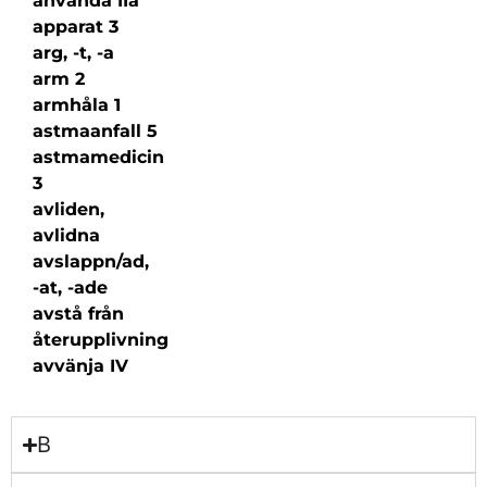
använda IIa
apparat 3
arg, -t, -a
arm 2
armhåla 1
astmaanfall 5
astmamedicin
3
avliden,
avlidna
avslappn/ad,
-at, -ade
avstå från
återupplivning
avvänja IV
B