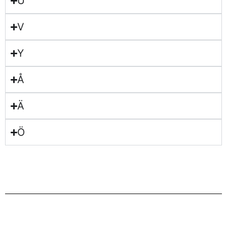
U
V
Y
Å
Ä
Ö