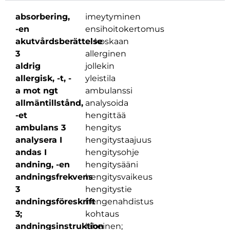
absorbering,
imeytyminen
-en
ensihoitokertomus
akutvårdsberättelse
ei koskaan
3
allerginen
aldrig
jollekin
allergisk, -t, -
yleistila
a mot ngt
ambulanssi
allmäntillstånd,
analysoida
-et
hengittää
ambulans 3
hengitys
analysera I
hengitystaajuus
andas I
hengitysohje
andning, -en
hengitysääni
andningsfrekvens
hengitysvaikeus
3
hengitystie
andningsföreskrift
hengenahdistus
3;
kohtaus
andningsinstruktion
läheinen;